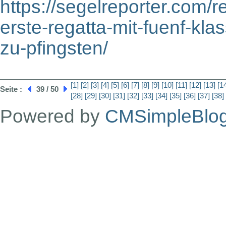
https://segelreporter.com/
erste-regatta-mit-fuenf-
zu-pfingsten/
[1]
[2]
[3]
[4]
[5]
[6]
[7]
[8]
[9]
[10]
[11]
[12]
[13]
[1
Seite :
39 / 50
[28]
[29]
[30]
[31]
[32]
[33]
[34]
[35]
[36]
[37]
[38]
Powered by
CMSimpleBlo