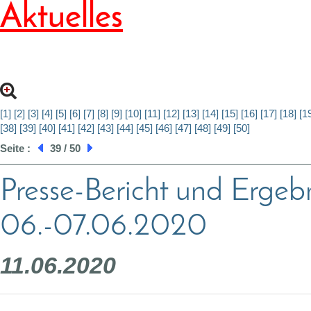
Aktuelles
[1]
[2]
[3]
[4]
[5]
[6]
[7]
[8]
[9]
[10]
[11]
[12]
[13]
[14]
[15]
[16]
[17]
[18]
[1
[38]
[39]
[40]
[41]
[42]
[43]
[44]
[45]
[46]
[47]
[48]
[49]
[50]
Seite :
39 / 50
Presse-Bericht und Ergeb
06.-07.06.2020
11.06.2020