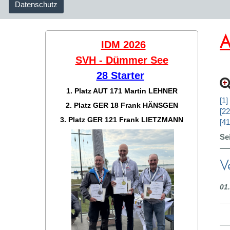
Datenschutz
A
IDM 2026
SVH - Dümmer See
28 Starter
1. Platz AUT 171
Martin LEHNER
[1]
2. Platz GER 18
Frank HÄNSGEN
[22
3. Platz GER 121
Frank LIETZMANN
[41
Se
V
01