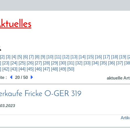
ktuelles
[2]
[3]
[4]
[5]
[6]
[7]
[8]
[9]
[10]
[11]
[12]
[13]
[14]
[15]
[16]
[17]
[18]
[19]
[
]
[23]
[24]
[25]
[26]
[27]
[28]
[29]
[30]
[31]
[32]
[33]
[34]
[35]
[36]
[37]
[38
]
[42]
[43]
[44]
[45]
[46]
[47]
[48]
[49]
[50]
ite :
20 / 50
aktuelle Art
erkaufe Fricke O-GER 319
.03.2023
Artik