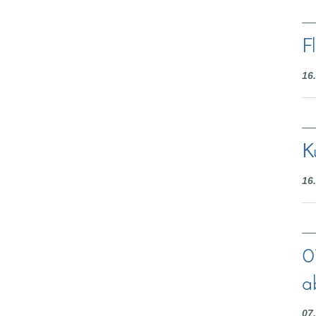
F
16
K
16
0
a
07