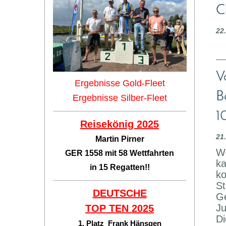
C
22
V
Ergebnisse Gold-Fleet
B
Ergebnisse Silber-Fleet
1
Reisekönig 2025
21
Martin Pirner
We
GER 1558 mit 58 Wettfahrten
ka
in 15 Regatten!!
ko
St
DEUTSCHE
Ge
Ju
TOP TEN
2025
Di
1. Platz Frank Hänsgen