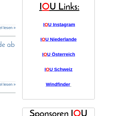
I
O
U Links:
I
O
U Instagram
el lesen »
I
O
U Niederlande
de ab
I
O
U Österreich
I
O
U Schweiz
Windfinder
el lesen »
Sponsoren I
O
U