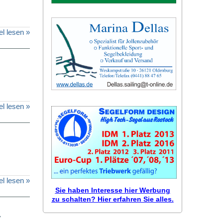
el lesen »
el lesen »
el lesen »
Sie haben Interesse hier Werbung
zu schalten? Hier erfahren Sie alles.
,