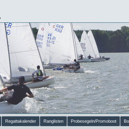
.
Regattakalender
Ranglisten
Probesegeln/Promoboot
Bo