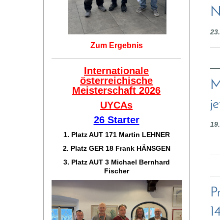
N
23
Zum Ergebnis
Internationale
österreichische
M
Meisterschaft 2026
j
UYCAs
26 Starter
19
1. Platz AUT 171
Martin LEHNER
2. Platz GER 18
Frank HÄNSGEN
3. Platz AUT 3 Michael Bernhard
Fischer
P
1