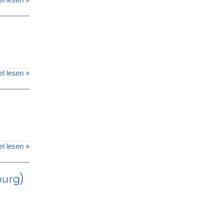
el lesen »
el lesen »
burg)