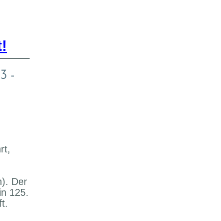
!
3 -
rt,
). Der
in 125.
t.