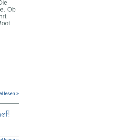
Die
te. Ob
hrt
Boot
el lesen »
ef!
el lesen »