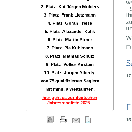
we
2. Platz Kai-Jürgen Mölders
TS
Ih
3. Platz Frank Lietzmann
zu
4. Platz Göran Freise
un
5. Platz Alexander Kulik
Wi
6. Platz Martin Pirner
Eu
7. Platz Pia Kuhlmann
8. Platz Mathias Schulz
S
9. Platz Volker Kirstein
10. Platz Jürgen Alberty
17
von 75 qualifizierten Seglern
mit mind. 9 Wettfahrten.
hier geht es zur deutschen
Jahresrangliste 2025
F
16