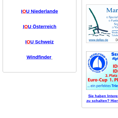
I
O
U Niederlande
I
O
U Österreich
I
O
U Schweiz
Windfinder
Sie haben Inter
zu schalten? Hier 