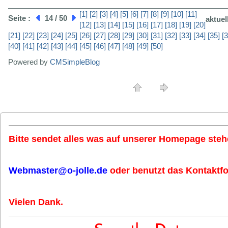
[1]
[2]
[3]
[4]
[5]
[6]
[7]
[8]
[9]
[10]
[11]
Seite :
14 / 50
aktuel
[12]
[13]
[14]
[15]
[16]
[17]
[18]
[19]
[20]
[21]
[22]
[23]
[24]
[25]
[26]
[27]
[28]
[29]
[30]
[31]
[32]
[33]
[34]
[35]
[3
[40]
[41]
[42]
[43]
[44]
[45]
[46]
[47]
[48]
[49]
[50]
Powered by
CMSimpleBlog
Bitte sendet alles was auf unserer Homepage stehe
Webmaster@o-jolle.de
oder benutzt das Kontaktfo
Vielen Dank.