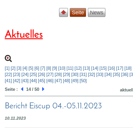
Seite
News
Aktuelles
[1]
[2]
[3]
[4]
[5]
[6]
[7]
[8]
[9]
[10]
[11]
[12]
[13]
[14]
[15]
[16]
[17]
[18]
[22]
[23]
[24]
[25]
[26]
[27]
[28]
[29]
[30]
[31]
[32]
[33]
[34]
[35]
[36]
[3
[41]
[42]
[43]
[44]
[45]
[46]
[47]
[48]
[49]
[50]
Seite :
14 / 50
aktuel
Bericht Eiscup 04.-05.11.2023
10.11.2023