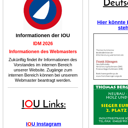
Deuts
Hier könnte
ste
Informationen der IOU
IDM 2026
Informationen des Webmasters
Zukünftig findet ihr Informationen des
Vorstandes im internen Bereich
unserer Website. Zugänge zum
internen Bereich können bei unserem
Webmaster beantragt werden.
I
O
U Links:
I
O
U Instagram