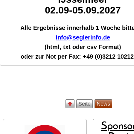
02.09-05.09.2027
Alle Ergebnisse innerhalb 1 Woche bit
t
info@seglerinfo.de
(html, txt oder csv Format)
oder zur Not per Fax:
+49 (0)3212 1021
Seite
News
Sponsor