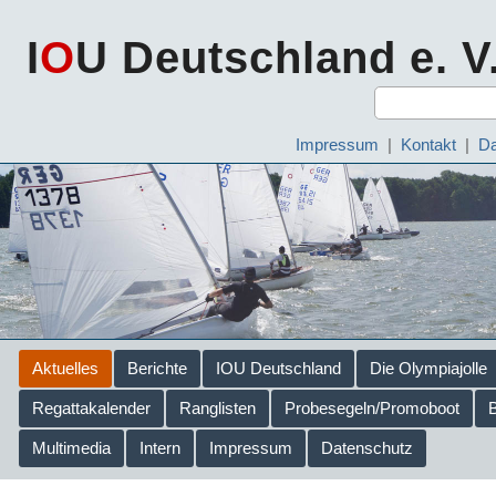
I
O
U Deutschland e. V
Impressum
|
Kontakt
|
Da
Aktuelles
Berichte
IOU Deutschland
Die Olympiajolle
Regattakalender
Ranglisten
Probesegeln/Promoboot
Multimedia
Intern
Impressum
Datenschutz