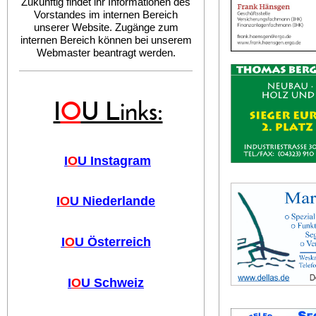
Zukünftig findet ihr Informationen des
Vorstandes im internen Bereich
unserer Website. Zugänge zum
internen Bereich können bei unserem
Webmaster beantragt werden.
I
O
U Links:
I
O
U Instagram
I
O
U Niederlande
I
O
U Österreich
I
O
U Schweiz