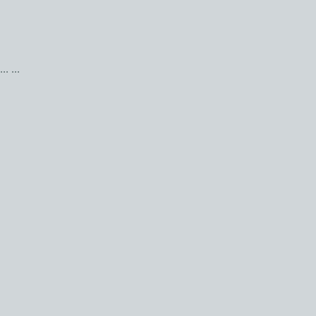
...
...