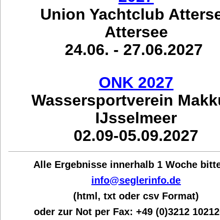
Union Yachtclub Atters
Attersee
24.06. - 27.06.2027
ONK 2027
Wassersportverein Mak
IJsselmeer
02.09-05.09.2027
Alle Ergebnisse innerhalb 1 Woche bit
t
info@seglerinfo.de
(html, txt oder csv Format)
oder zur Not per Fax:
+49 (0)3212 1021