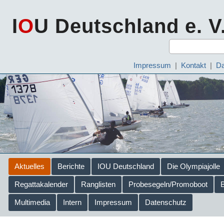
I
O
U Deutschland e. V
Impressum
|
Kontakt
|
Da
Aktuelles
Berichte
IOU Deutschland
Die Olympiajolle
Regattakalender
Ranglisten
Probesegeln/Promoboot
Multimedia
Intern
Impressum
Datenschutz