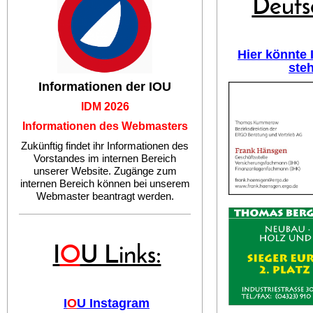
Deuts
Hier könnte
ste
Informationen der IOU
IDM 2026
Informationen des Webmasters
Zukünftig findet ihr Informationen des
Vorstandes im internen Bereich
unserer Website. Zugänge zum
internen Bereich können bei unserem
Webmaster beantragt werden.
I
O
U Links:
I
O
U Instagram