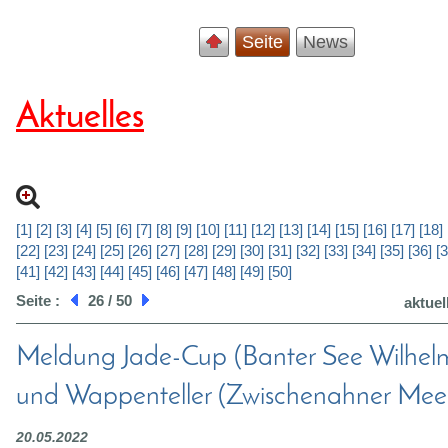
Seite
News
Aktuelles
[1]
[2]
[3]
[4]
[5]
[6]
[7]
[8]
[9]
[10]
[11]
[12]
[13]
[14]
[15]
[16]
[17]
[18]
[22]
[23]
[24]
[25]
[26]
[27]
[28]
[29]
[30]
[31]
[32]
[33]
[34]
[35]
[36]
[3
[41]
[42]
[43]
[44]
[45]
[46]
[47]
[48]
[49]
[50]
Seite :
26 / 50
aktuel
Meldung Jade-Cup (Banter See Wilhel
und Wappenteller (Zwischenahner Mee
20.05.2022