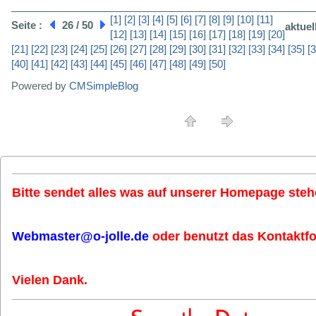
[1]
[2]
[3]
[4]
[5]
[6]
[7]
[8]
[9]
[10]
[11]
Seite :
26 / 50
aktuel
[12]
[13]
[14]
[15]
[16]
[17]
[18]
[19]
[20]
[21]
[22]
[23]
[24]
[25]
[26]
[27]
[28]
[29]
[30]
[31]
[32]
[33]
[34]
[35]
[3
[40]
[41]
[42]
[43]
[44]
[45]
[46]
[47]
[48]
[49]
[50]
Powered by
CMSimpleBlog
Bitte sendet alles was auf unserer Homepage stehe
Webmaster@o-jolle.de
oder benutzt das Kontaktfo
Vielen Dank.