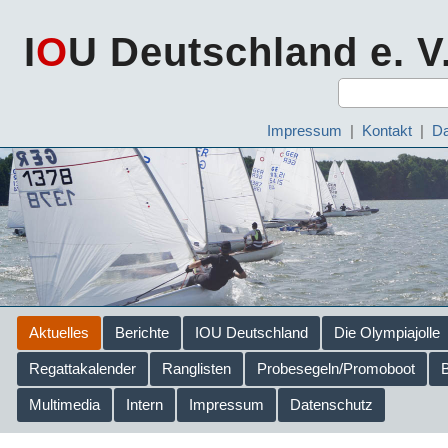
I
O
U Deutschland e. V
Impressum
|
Kontakt
|
Da
Aktuelles
Berichte
IOU Deutschland
Die Olympiajolle
Regattakalender
Ranglisten
Probesegeln/Promoboot
Multimedia
Intern
Impressum
Datenschutz