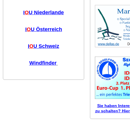
I
O
U Niederlande
I
O
U Österreich
I
O
U Schweiz
Windfinder
Sie haben Inter
zu schalten? Hier 